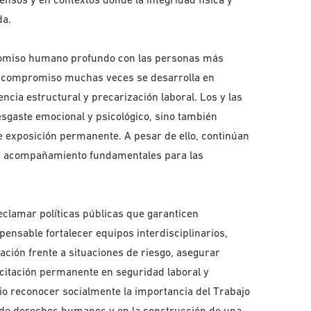
da.
promiso humano profundo con las personas más
se compromiso muchas veces se desarrolla en
ncia estructural y precarización laboral. Los y las
esgaste emocional y psicológico, sino también
e exposición permanente. A pesar de ello, continúan
 y acompañamiento fundamentales para las
eclamar políticas públicas que garanticen
pensable fortalecer equipos interdisciplinarios,
ción frente a situaciones de riesgo, asegurar
citación permanente en seguridad laboral y
io reconocer socialmente la importancia del Trabajo
a de derechos humanos y en la construcción de una