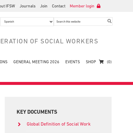
out IFSW
Journals
Join
Contact
Member login
Search
this
website
DERATION OF SOCIAL WORKERS
IONS
GENERAL MEETING 2026
EVENTS
SHOP
(0)
Primary
Sidebar
KEY DOCUMENTS
Global Definition of Social Work