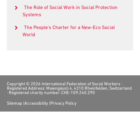
The Role of Social Work in Social Protection
Systems
The People’s Charter for a New-Eco Social
World
Footer
Copyright © 2026 International Federation of Social Workers ·
Registered Address: Maiengässli 4, 4310 Rheinfelden, Switzerland
· Registered charity number: CHE-109.240.290
Sitemap
Accessibility
Privacy Policy