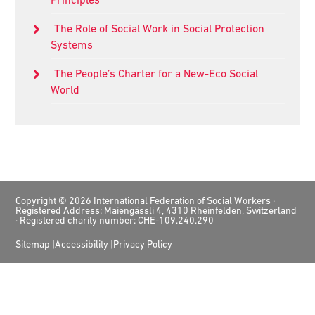
The Role of Social Work in Social Protection
Systems
The People’s Charter for a New-Eco Social
World
Footer
Copyright © 2026 International Federation of Social Workers ·
Registered Address: Maiengässli 4, 4310 Rheinfelden, Switzerland
· Registered charity number: CHE-109.240.290
Sitemap
Accessibility
Privacy Policy