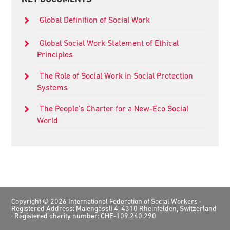
Sidebar
Global Definition of Social Work
Global Social Work Statement of Ethical
Principles
The Role of Social Work in Social Protection
Systems
The People’s Charter for a New-Eco Social
World
Footer
Copyright © 2026 International Federation of Social Workers ·
Registered Address: Maiengässli 4, 4310 Rheinfelden, Switzerland
· Registered charity number: CHE-109.240.290