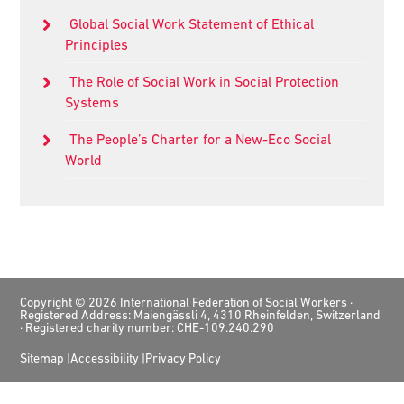
Global Social Work Statement of Ethical
Principles
The Role of Social Work in Social Protection
Systems
The People’s Charter for a New-Eco Social
World
Footer
Copyright © 2026 International Federation of Social Workers ·
Registered Address: Maiengässli 4, 4310 Rheinfelden, Switzerland
· Registered charity number: CHE-109.240.290
Sitemap
Accessibility
Privacy Policy