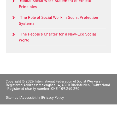
Global Social Work Statement of Ethical
Principles
The Role of Social Work in Social Protection
Systems
The People’s Charter for a New-Eco Social
World
Footer
Copyright © 2026 International Federation of Social Workers ·
Registered Address: Maiengässli 4, 4310 Rheinfelden, Switzerland
· Registered charity number: CHE-109.240.290
Sitemap
Accessibility
Privacy Policy