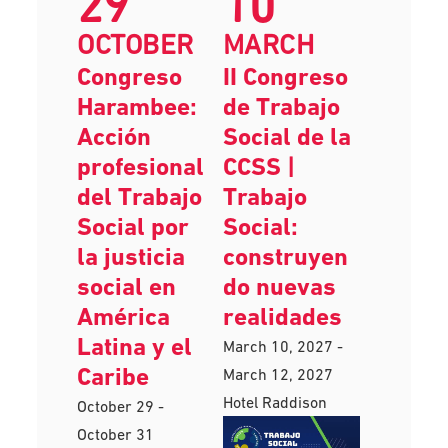
29
10
OCTOBER
MARCH
Congreso
II Congreso
Harambee:
de Trabajo
Acción
Social de la
profesional
CCSS |
del Trabajo
Trabajo
Social por
Social:
la justicia
construyen
social en
do nuevas
América
realidades
Latina y el
March 10, 2027
-
Caribe
March 12, 2027
Hotel Raddison
October 29
-
October 31