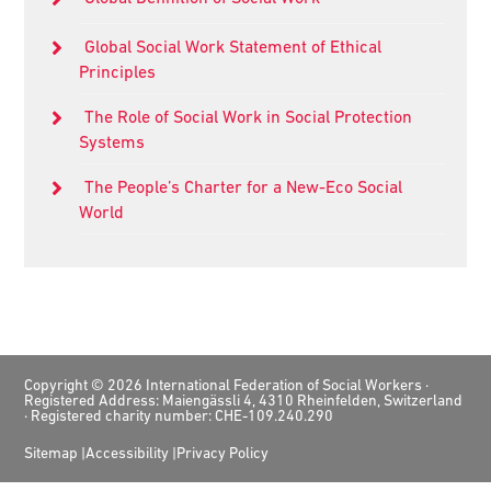
Global Social Work Statement of Ethical
Principles
The Role of Social Work in Social Protection
Systems
The People’s Charter for a New-Eco Social
World
Footer
Copyright © 2026 International Federation of Social Workers ·
Registered Address: Maiengässli 4, 4310 Rheinfelden, Switzerland
· Registered charity number: CHE-109.240.290
Sitemap
Accessibility
Privacy Policy