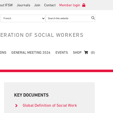
out IFSW
Journals
Join
Contact
Member login
Search
this
website
DERATION OF SOCIAL WORKERS
IONS
GENERAL MEETING 2026
EVENTS
SHOP
(0)
Primary
Sidebar
KEY DOCUMENTS
Global Definition of Social Work