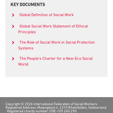
Primary
KEY DOCUMENTS
Sidebar
Global Definition of Social Work
Global Social Work Statement of Ethical
Principles
The Role of Social Work in Social Protection
Systems
The People’s Charter for a New-Eco Social
World
Footer
Copyright © 2026 International Federation of Social Workers ·
Registered Address: Maiengässli 4, 4310 Rheinfelden, Switzerland
· Registered charity number: CHE-109.240.290