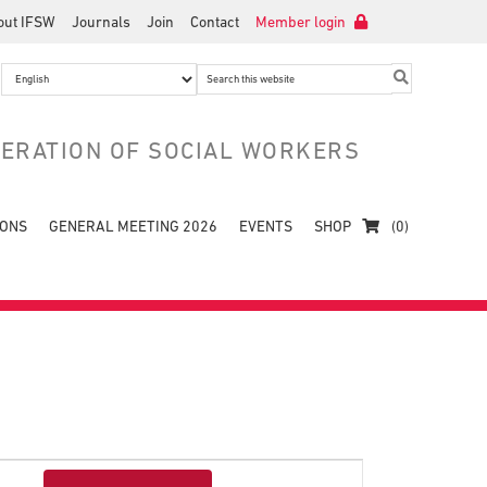
out IFSW
Journals
Join
Contact
Member login
Search
this
website
DERATION OF SOCIAL WORKERS
IONS
GENERAL MEETING 2026
EVENTS
SHOP
(0)
Event