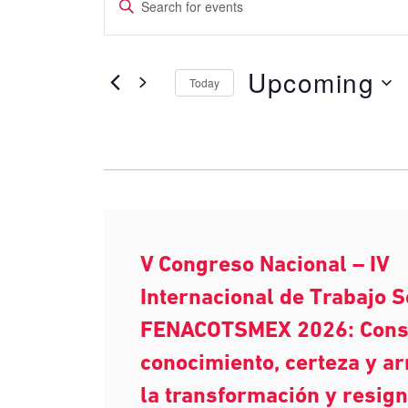
Enter
Search
Keyword.
and
Search
Upcoming
for
Today
Views
Events
Select
Navigation
by
date.
Keyword.
V Congreso Nacional – IV
Internacional de Trabajo S
FENACOTSMEX 2026: Cons
conocimiento, certeza y a
la transformación y resign