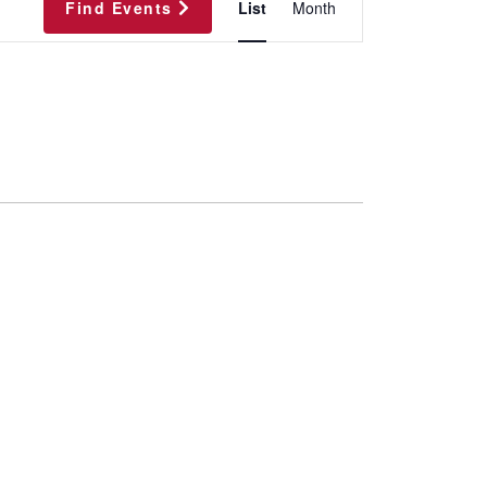
Find Events
List
Month
Views
Navigation