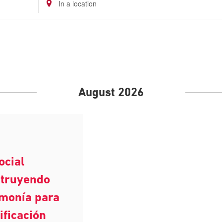
Enter
Location.
Search
for
Events
by
Location.
August 2026
ocial
truyendo
rmonía para
ificación