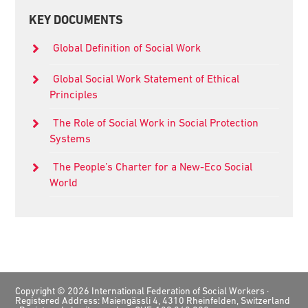
KEY DOCUMENTS
Global Definition of Social Work
Global Social Work Statement of Ethical
Principles
The Role of Social Work in Social Protection
Systems
The People’s Charter for a New-Eco Social
World
Footer
Copyright © 2026 International Federation of Social Workers ·
Registered Address: Maiengässli 4, 4310 Rheinfelden, Switzerland