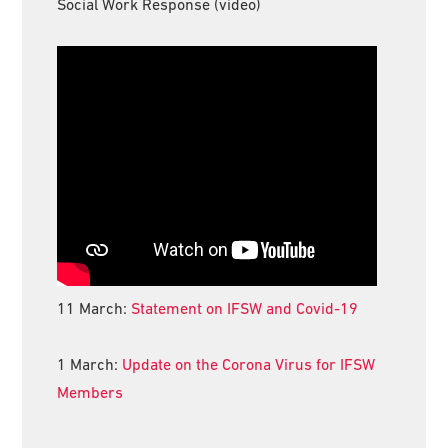
Social Work Response (video)
11 March:
Statement on IFSW and Covid-19
1 March:
Update on the Corona Virus for IFSW
Members